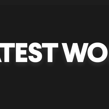
TEST W